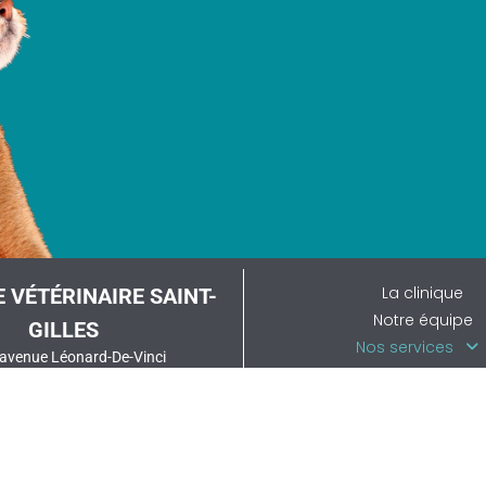
La clinique
E VÉTÉRINAIRE SAINT-
Notre équipe
GILLES
Nos services
 avenue Léonard-De-Vinci
Informations prati
80 La salvetat-Saint-Gilles
Vétorino
05 61 06 71 33
Mon rendez-vous en 
terinairesalvetat@free.fr