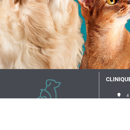
CLINIQU
4
318
ve