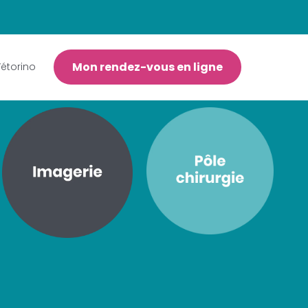
Mon rendez-vous en ligne
étorino