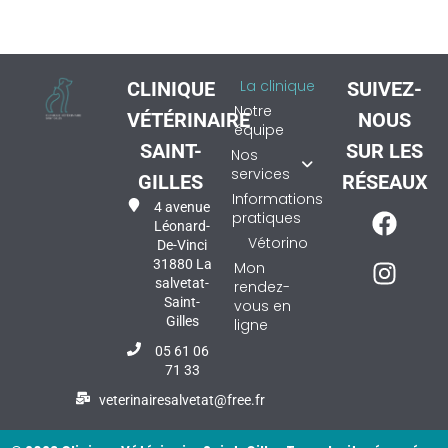
La clinique
CLINIQUE
SUIVEZ-
Notre
VÉTÉRINAIRE
NOUS
équipe
SAINT-
SUR LES
Nos
services
GILLES
RÉSEAUX
Informations
4 avenue
pratiques
Léonard-
Vétorino
De-Vinci
31880 La
Mon
salvetat-
rendez-
Saint-
vous en
Gilles
ligne
05 61 06
71 33
veterinairesalvetat@free.fr